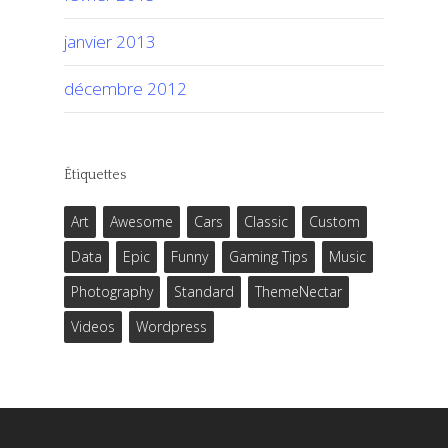
janvier 2013
décembre 2012
Étiquettes
Art
Awesome
Cars
Classic
Custom
Data
Epic
Funny
Gaming Tips
Music
Photography
Standard
ThemeNectar
Videos
Wordpress